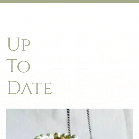
Up
To
Date