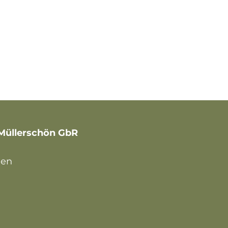
 Müllerschön GbR
hen