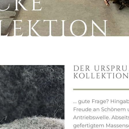
CKE
LEKTION
DER URSPR
KOLLEKTIO
... gute Frage? Hinga
Freude an Schönem un
Antriebswelle. Abseits
gefertigtem Massens