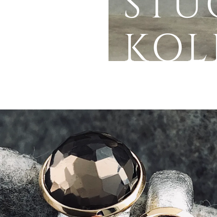
STÜ
KOL