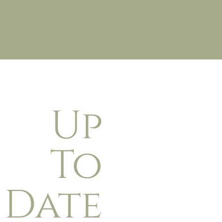
Up
To
Date